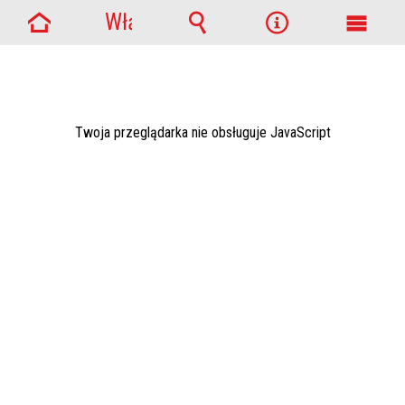
Włącz
Strona
powiadomienia
Wyszukiwarka
Narzędzia
Menu
główna
główn
Twoja przeglądarka nie obsługuje JavaScript