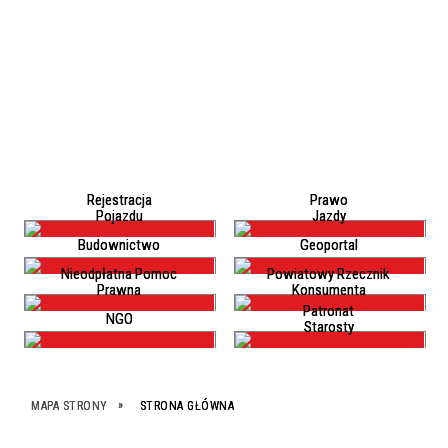
Rejestracja
Prawo
Pojazdu
Jazdy
Budownictwo
Geoportal
Nieodpłatna Pomoc
Powiatowy Rzecznik
Prawna
Konsumenta
Patronat
NGO
Starosty
MAPA STRONY
STRONA GŁÓWNA