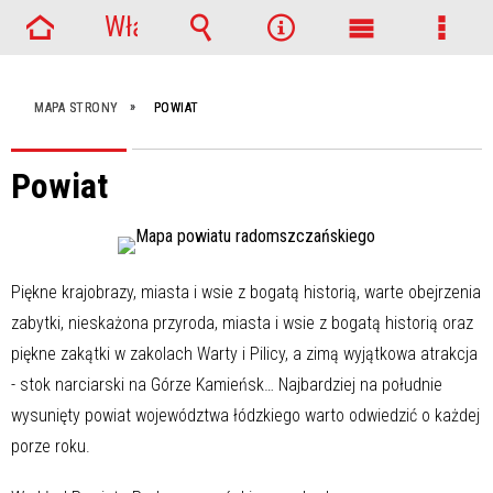
Włącz
Strona
powiadomienia
Wyszukiwarka
Narzędzia
Menu
Menu
główna
główne
szcze
MAPA STRONY
POWIAT
Powiat
Piękne krajobrazy, miasta i wsie z bogatą historią, warte obejrzenia
zabytki, nieskażona przyroda, miasta i wsie z bogatą historią oraz
piękne zakątki w zakolach Warty i Pilicy, a zimą wyjątkowa atrakcja
- stok narciarski na Górze Kamieńsk… Najbardziej na południe
wysunięty powiat województwa łódzkiego warto odwiedzić o każdej
porze roku.