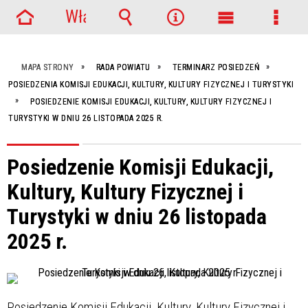
Włącz
Strona
powiadomienia
Wyszukiwarka
Narzędzia
Menu
Menu
główna
główne
szcze
MAPA STRONY
RADA POWIATU
TERMINARZ POSIEDZEŃ
POSIEDZENIA KOMISJI EDUKACJI, KULTURY, KULTURY FIZYCZNEJ I TURYSTYKI
POSIEDZENIE KOMISJI EDUKACJI, KULTURY, KULTURY FIZYCZNEJ I
TURYSTYKI W DNIU 26 LISTOPADA 2025 R.
Posiedzenie Komisji Edukacji,
Kultury, Kultury Fizycznej i
Turystyki w dniu 26 listopada
2025 r.
Posiedzenie Komisji Edukacji, Kultury, Kultury Fizycznej i