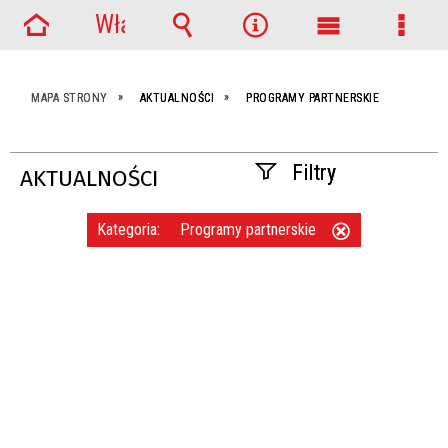
Włącz
Strona
powiadomienia
Wyszukiwarka
Narzędzia
Menu
Menu
główna
główne
szcze
MAPA STRONY
AKTUALNOŚCI
PROGRAMY PARTNERSKIE
Filtry
AKTUALNOŚCI
Szukana fraza
Kategoria:
Programy partnerskie
Usuń
ten
filtr
Data publikacji
—
Kategoria