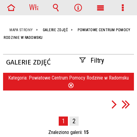
Włącz
Strona
powiadomienia
Wyszukiwarka
Narzędzia
Menu
Menu
główna
główne
szcze
MAPA STRONY
GALERIE ZDJĘĆ
POWIATOWE CENTRUM POMOCY
RODZINIE W RADOMSKU
Filtry
GALERIE ZDJĘĆ
Fraza
Kategoria:
Powiatowe Centrum Pomocy Rodzinie w Radomsku
Usuń
ten
filtr
Kategoria
1
2
Publikacja od
Znaleziono galerii:
15