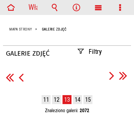
Włącz
Strona
powiadomienia
Wyszukiwarka
Narzędzia
Menu
Menu
główna
główne
szcze
MAPA STRONY
GALERIE ZDJĘĆ
Filtry
GALERIE ZDJĘĆ
Fraza
Kategoria
11
12
13
14
15
Znaleziono galerii:
2072
Publikacja od
—