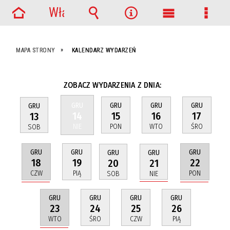
Włącz
Strona
powiadomienia
Wyszukiwarka
Narzędzia
Menu
Menu
główna
główne
szcze
MAPA STRONY
KALENDARZ WYDARZEŃ
ZOBACZ WYDARZENIA Z DNIA:
GRU
GRU
GRU
GRU
GRU
14
15
16
17
13
NIE
PON
WTO
ŚRO
SOB
GRU
GRU
GRU
GRU
GRU
18
22
19
21
20
CZW
PON
PIĄ
NIE
SOB
GRU
GRU
GRU
GRU
23
24
25
26
WTO
ŚRO
CZW
PIĄ