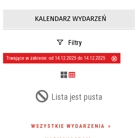
KALENDARZ WYDARZEŃ
Filtry
Trwające w zakresie:
od 14.12.2025 do 14.12.2025
Usuń
Szukana fraza
ten
filtr
Kategoria
Lista jest pusta
Trwające w zakresie
—
WSZYSTKIE WYDARZENIA
Miejsce